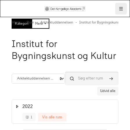
Skip to mobile navigation menu
Skip to top bar navigation menu
Skip to page footer
Gå til hovedindhold
Navig
Hjem
Rum
Arkitektuddannelsen
Institut for Bygningskunst og Ku
Kategori
Mere
Institut for
Bygningskunst og Kultur
Søg efter
Kategori
Søg efter rum
Udvid alle
2022
Vis alle rum
1