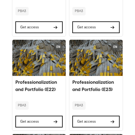
Kursusbeskrivelsestekst:
Kursusbeskrivelsestekst:
PBA3
PBA3
Get access
Get access
Billede" Professionalization and Portfolio (E22)
Billede" Professionalization an
EN
EN
Billede
Billede
Rumnavn
Rumnavn
Professionalization
Professionalization
and Portfolio (E22)
and Portfolio (E23)
Kursusbeskrivelsestekst:
Kursusbeskrivelsestekst:
PBA3
PBA3
Get access
Get access