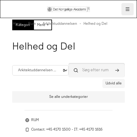
Skip to mobile navigation menu
Skip to top bar navigation menu
Skip to page footer
Gå til hovedindhold
Navig
Hjem
Rum
Arkitektuddannelsen
Helhed og Del
Kategori
Mere
Helhed og Del
Søg efter
Kategori
Søg efter rum
Udvid alle
Se alle underkategorier
RUM
Contact: +45 4170 1500 - IT: +45 4170 1616