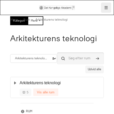
Skip to mobile navigation menu
Skip to top bar navigation menu
Skip to page footer
Gå til hovedindhold
Navig
Hjem
Rum
Arkitekturens teknologi
Kategori
Mere
Arkitekturens teknologi
Søg efter
Kategori
Søg efter rum
Udvid alle
Arkitekturens teknologi
Vis alle rum
5
RUM