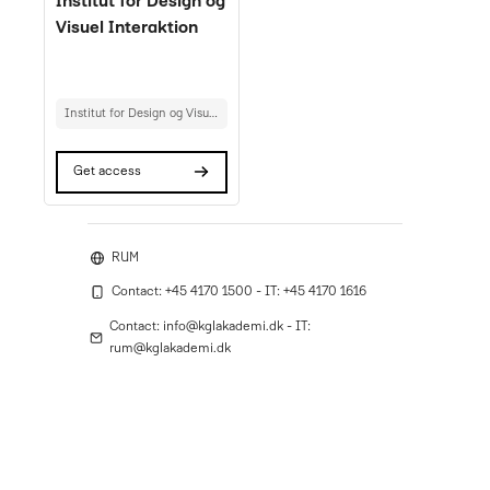
Rumnavn
Institut for Design og
Visuel Interaktion
Kursusbeskrivelsestekst:
Institut for Design og Visuel Interaktion
Get access
RUM
Contact: +45 4170 1500 - IT: +45 4170 1616
Contact: info@kglakademi.dk - IT:
rum@kglakademi.dk